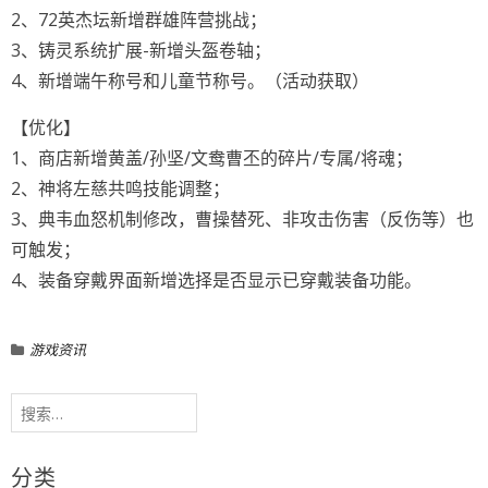
2、72英杰坛新增群雄阵营挑战；
3、铸灵系统扩展-新增头盔卷轴；
4、新增端午称号和儿童节称号。（活动获取）
【优化】
1、商店新增黄盖/孙坚/文鸯曹丕的碎片/专属/将魂；
2、神将左慈共鸣技能调整；
3、典韦血怒机制修改，曹操替死、非攻击伤害（反伤等）也
可触发；
4、装备穿戴界面新增选择是否显示已穿戴装备功能。
游戏资讯
搜
索：
分类