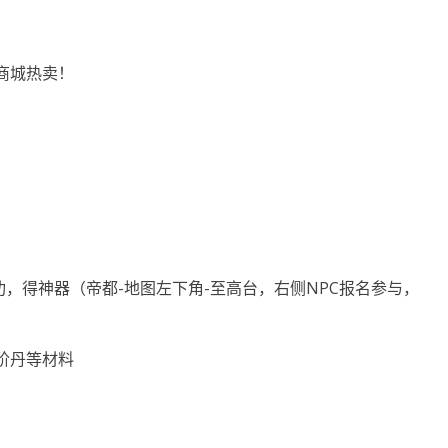
商城热卖！
功，得神器（帝都-地图左下角-至高台，右侧NPC报名参与，
阶丹等材料