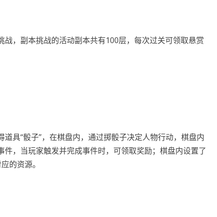
挑战，副本挑战的活动副本共有100层，每次过关可领取悬赏
得道具“骰子”，在棋盘内，通过掷骰子决定人物行动，棋盘内
事件，当玩家触发并完成事件时，可领取奖励；棋盘内设置了
对应的资源。