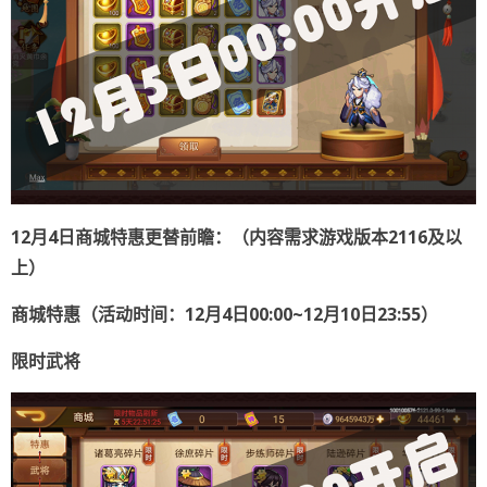
12
月
4
日商城特惠更替前瞻：
（内容需求游戏版本
2116
及以
上
）
商城特惠（活动时间：12
月4
日00:00~12
月10
日23:55
）
限时武将