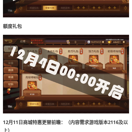
额度礼包
12
月
11
日商城特惠更替前瞻：
（内容需求游戏版本
2116
及以
上
）