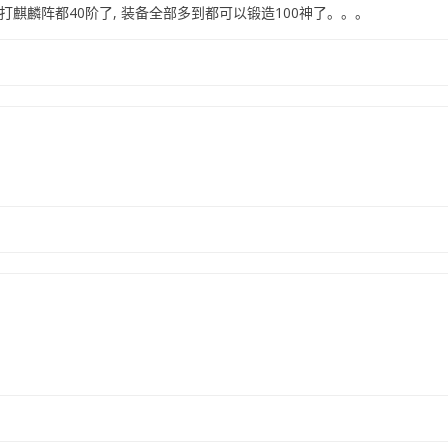
天打麒麟阵都40阶了, 装备全部多到都可以锻造100神了。。。