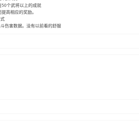
鉴50个武将以上的成就
而提高相应的奖励。
模式
战斗伤害数据。没有以前看的舒服