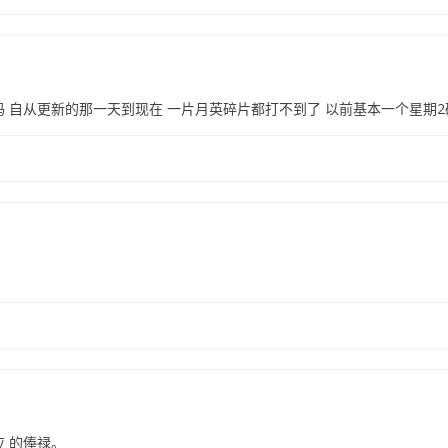
 自从更新的那一天到现在 一片月英碎片都打不到了 以前基本一个星期2
 的俸禄。