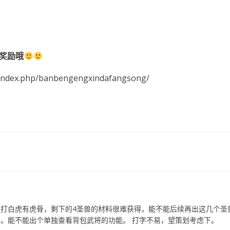
奖励哦
dex.php/banbengengxindafangsong/
打白虎有虎骨，剩下的4圣兽的材料很难获得，能不能后续再出这几个圣
。能不能出个单独查看背包武将的功能。 打字不易，望策划考虑下。