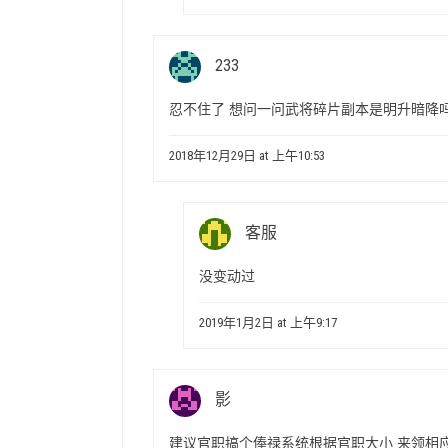
233
忍不住了 想问一问武将碎片副本是明升暗降吗
2018年12月29日 at 上午10:53
客服
没变动过
2019年1月2日 at 上午9:17
影
建议官职搞个俸禄系统根据官职大小 来领相应