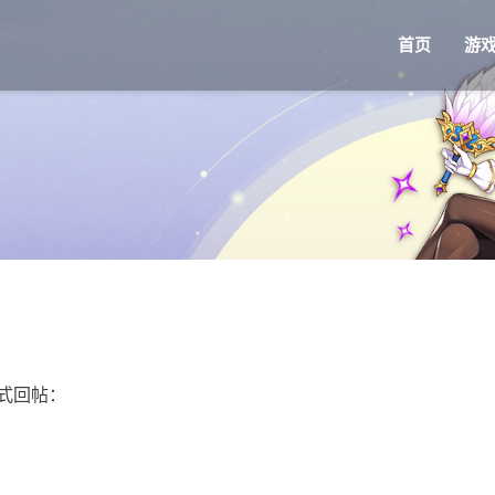
首页
游
。
式回帖：